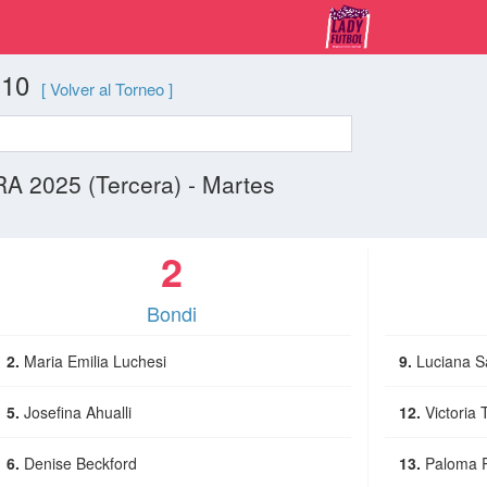
 10
[ Volver al Torneo ]
2025 (Tercera) - Martes
2
Bondi
2.
Maria Emilia Luchesi
9.
Luciana S
5.
Josefina Ahualli
12.
Victoria
6.
Denise Beckford
13.
Paloma P