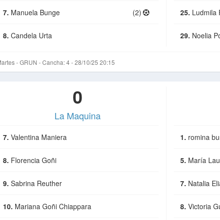
7.
Manuela Bunge
(2)
25.
Ludmila
8.
Candela Urta
29.
Noelia P
artes - GRUN - Cancha: 4 - 28/10/25 20:15
0
La Maquina
7.
Valentina Maniera
1.
romina bus
8.
Florencia Goñi
5.
María Lau
9.
Sabrina Reuther
7.
Natalia El
10.
Mariana Goñi Chiappara
8.
Victoria G