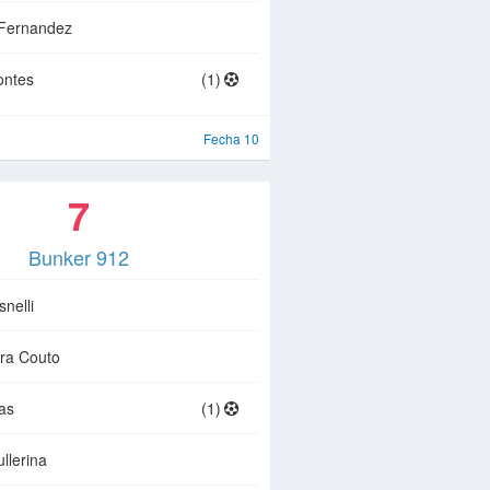
 Fernandez
ontes
(1)
Fecha 10
7
Bunker 912
nelli
ra Couto
ias
(1)
ullerina