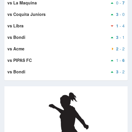
vs La Maquina
0 -
7
vs Coquita Juniors
3
- 0
vs Libra
1
- 4
vs Bondi
3
- 1
vs Acme
2
- 2
vs PIPAS FC
1 -
6
vs Bondi
3
- 2