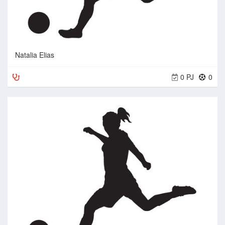
Natalia Elias
0 PJ
0