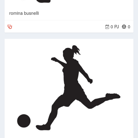
romina busnelli
0 PJ
0