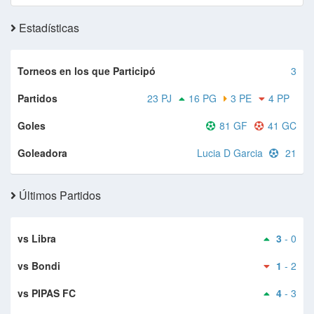
Estadísticas
Torneos en los que Participó
3
Partidos
23 PJ
16 PG
3 PE
4 PP
Goles
81 GF
41 GC
Goleadora
Lucia D Garcia
21
Últimos Partidos
vs Libra
3
- 0
vs Bondi
1
- 2
vs PIPAS FC
4
- 3