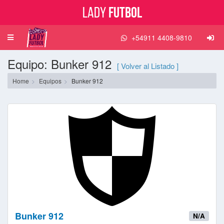
Lady
Futbol
+54911 4408-9810
Toggle
navigation
Equipo: Bunker 912
[ Volver al Listado ]
Home
Equipos
Bunker 912
Bunker 912
N/A