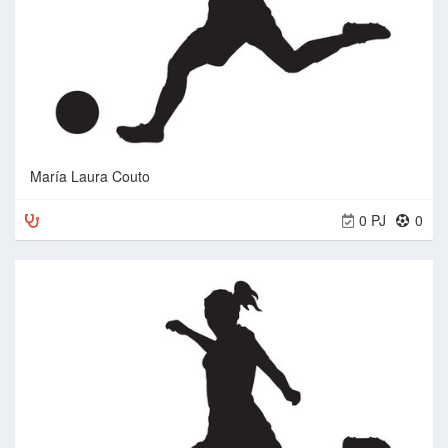
María Laura Couto
0 PJ
0