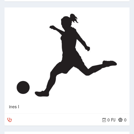
ines I
0 PJ
0