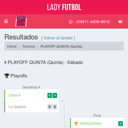
Lady
Futbol
+54911 4408-9810
Toggle
navigation
Resultados
[ Volver al listado ]
Home
Torneos
PLAYOFF QUINTA (Quinta)
PLAYOFF QUINTA (Quinta) - Sábado
Playoffs
Semifinal A
Doble F
6
4
La Quiebra
0
0
Final
HEREDERAS
3