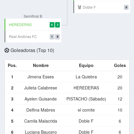
Doble F
0
Semifinal B
HEREDERAS
8
3
Real Andinas FC
1
0
Goleadoras (Top 10)
Pos.
Nombre
Equipo
Goles
1
Jimena Esses
La Quiebra
20
2
Julieta Calabrese
HEREDERAS
20
3
Ayelen Guisande
PISTACHO (Sábado)
12
4
Delfina Mabres
el comite
10
5
Camila Malacrida
Doble F
6
6
Luciana Baucero
Doble F
6