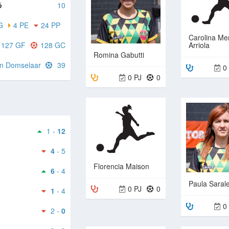
ó
10
G
4 PE
24 PP
Carolina Me
127 GF
128 GC
Arriola
Romina Gabutti
an Domselaar
39
0
0 PJ
0
1 -
12
4
- 5
Florencia Maison
6
- 4
Paula Saral
0 PJ
0
1
- 4
0
2 -
0