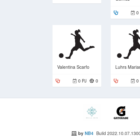
0
Valentina Scarfo
Luhrs Maria
0 PJ
0
0
by
NB4
Build 2022.10.07.130