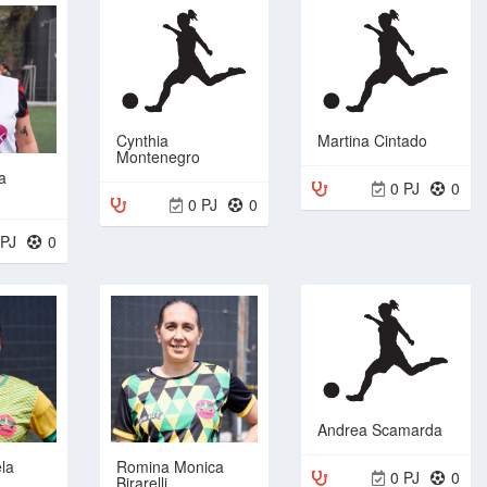
Cynthia
Martina Cintado
Montenegro
a
0 PJ
0
0 PJ
0
 PJ
0
Andrea Scamarda
Romina Monica
la
0 PJ
0
Birarelli