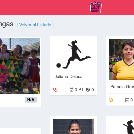
angas
[ Volver al Listado ]
Juliana Deluca
Pamela Gros
0 PJ
0
0
N/A