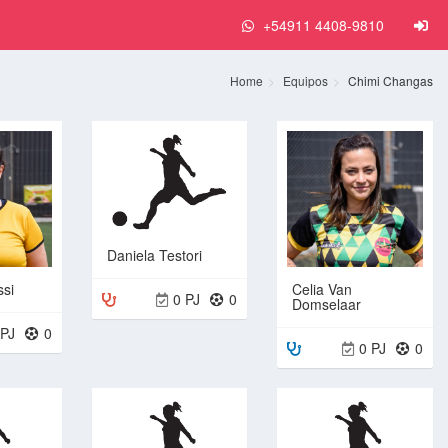
+54911 4408-9810
Home
Equipos
Chimi Changas
Daniela Testori
si
Celia Van
0 PJ
0
Domselaar
 PJ
0
0 PJ
0