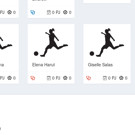
0 PJ
0
 PJ
0
na
Elena Harut
Giselle Salas
 PJ
0
0 PJ
0
0 PJ
0
0