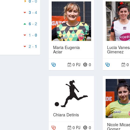
0
- 0
3
- 4
6
- 2
1 -
0
2 -
1
Maria Eugenia
Lucia Vanes
Aciar
Gimenez
0 PJ
0
0
Chiara Detinis
Nicole Micae
0 PJ
0
Gomez