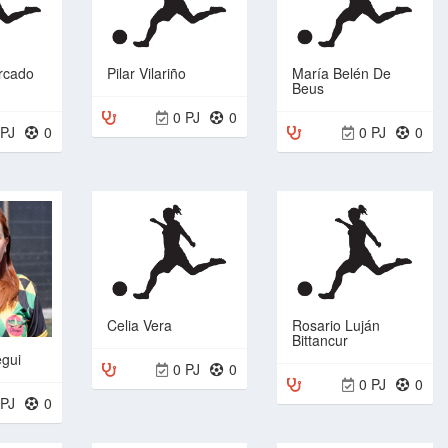
rcado
Pilar Vilariño
María Belén De
Beus
0 PJ
0
 PJ
0
0 PJ
0
Celia Vera
Rosario Luján
Bittancur
egui
0 PJ
0
0 PJ
0
 PJ
0