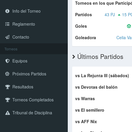
Torneos en los que Particip
Info del Torneo
Partidos
43 PJ
15 P
Reglamento
Goles
Contacto
Goleadora
Celia V
Torneos
Últimos Partidos
Equipos
Próximos Partidos
vs La Rejunta III (sábados)
Resultados
vs Devotas del balón
vs Warras
Torneos Completados
vs El semillero
Tribunal de Disciplina
vs AFF Nix