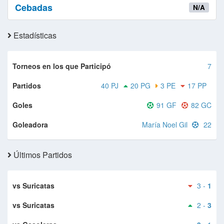
Cebadas
N/A
Estadísticas
Torneos en los que Participó
7
Partidos
40 PJ
20 PG
3 PE
17 PP
Goles
91 GF
82 GC
Goleadora
María Noel Gil
22
Últimos Partidos
vs Suricatas
3 -
1
vs Suricatas
2 -
3