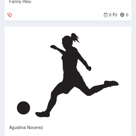
Fanny Riou
0 PJ
0
Agustina Nocerez