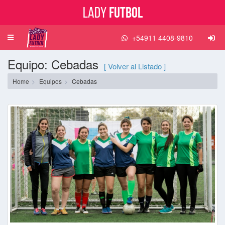
Lady
Futbol
+54911 4408-9810
Toggle
navigation
Equipo: Cebadas
[ Volver al Listado ]
Home
Equipos
Cebadas