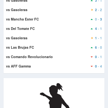
vs Gasoleras
3
- 1
vs Gasoleras
2
- 2
vs Mancha Ester FC
0 -
3
vs Del Tomate FC
4
- 1
vs Gasoleras
1
- 1
vs Las Brujas FC
6
- 0
vs Comando Revolucionario
0
- 1
vs AFF Gamma
0
- 4