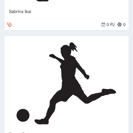
Sabrina Ikai
0 PJ
0